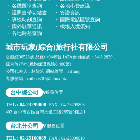
各國匯率查詢
各地小費建議
護照自帶切結書
簽證資訊
班機時刻查詢
國際電話區號查詢
國外駐華通訊
機場入境須知
各地時差查詢
城市玩家(綜合)旅行社有限公司
交觀綜00526號 品保中0449號 IATA會員編號：34-3 2829 1
綜合旅行社(履約保證保險8,400萬)
公司代表人 : 林龍宏 網站維護 : Tiffany
客服信箱 : cuthere707@hibox.biz
台中總公司
服務位置
TEL : 04-23299008
FAX : 04-23295803
403 台中市西區台灣大道二段285號9樓之1
台北分公司
服務位置
TEL : 02-25160089
FAX : 02-25000910